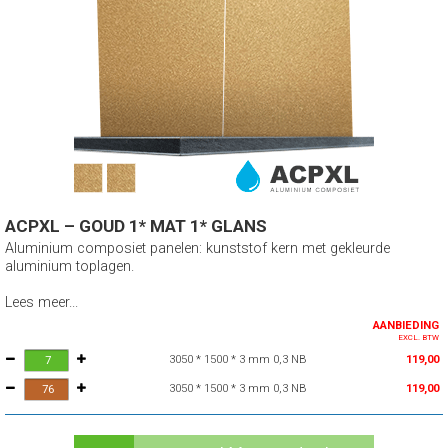
ACPXL – GOUD 1* MAT 1* GLANS
Aluminium composiet panelen: kunststof kern met gekleurde
aluminium toplagen.
Lees meer...
AANBIEDING
EXCL. BTW
3050 * 1500 * 3 mm 0,3 NB
119,00
3050 * 1500 * 3 mm 0,3 NB
119,00