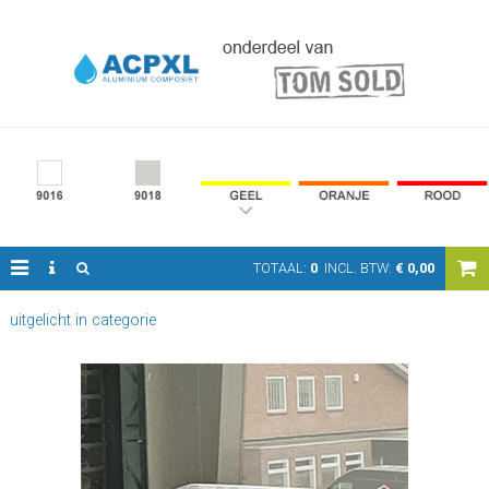
TOTAAL:
0
INCL. BTW:
€
0,00
uitgelicht in categorie