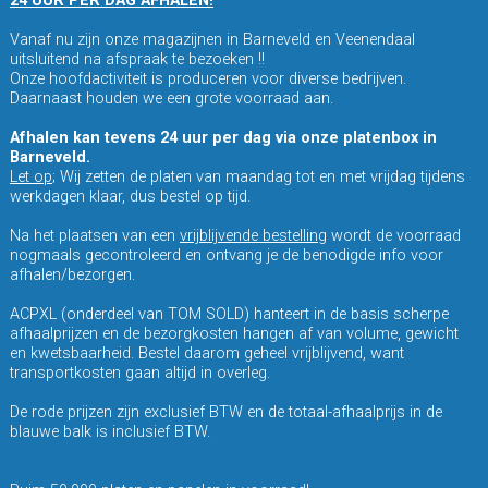
24 UUR PER DAG AFHALEN!
Vanaf nu zijn onze magazijnen in Barneveld en Veenendaal
uitsluitend na afspraak te bezoeken !!
Onze hoofdactiviteit is produceren voor diverse bedrijven.
Daarnaast houden we een grote voorraad aan.
Afhalen kan tevens 24 uur per dag via onze platenbox in
Barneveld.
Let op
; Wij zetten de platen van maandag tot en met vrijdag tijdens
werkdagen klaar, dus bestel op tijd.
Na het plaatsen van een
vrijblijvende bestelling
wordt de voorraad
nogmaals gecontroleerd en ontvang je de benodigde info voor
afhalen/bezorgen.
ACPXL (onderdeel van TOM SOLD) hanteert in de basis scherpe
afhaalprijzen en de bezorgkosten hangen af van volume, gewicht
en kwetsbaarheid. Bestel daarom geheel vrijblijvend, want
transportkosten gaan altijd in overleg.
De rode prijzen zijn exclusief BTW en de totaal-afhaalprijs in de
blauwe balk is inclusief BTW.