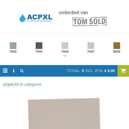
TOTAAL:
0
INCL. BTW:
€
0,00
uitgelicht in categorie