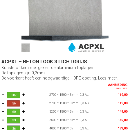
ACPXL – BETON LOOK 3 LICHTGRIJS
Kunststof kern met gekleurde aluminium toplagen.
De toplagen zijn 0,3mm.
De voorkant heeft een hoogwaardige HDPE coating. Lees meer...
AANBIEDING
EXCL. BTW
2700 * 1500 * 3 mm 0,3 AL
119,00
2700 * 1500 * 3 mm 0,3 AS
119,00
3200 * 1500 * 3 mm 0,3 AL
149,00
3500 * 1500 * 3 mm 0,3 AL
149,00
4000 * 1500 * 3 mm 0,3 AL
179,00