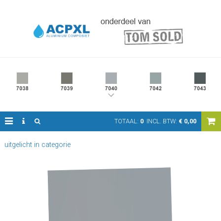
TOTAAL:
0
INCL. BTW:
€
0,00
uitgelicht in categorie