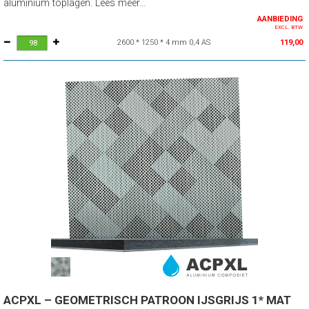
aluminium toplagen. Lees meer...
AANBIEDING
EXCL. BTW
2600 * 1250 * 4 mm 0,4 AS
119,00
ACPXL – GEOMETRISCH PATROON IJSGRIJS 1* MAT