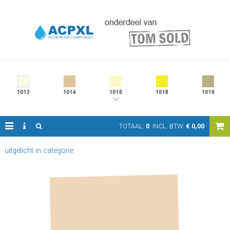
TOTAAL:
0
INCL. BTW:
€
0,00
uitgelicht in categorie