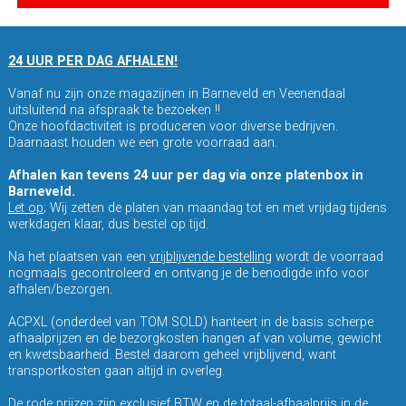
24 UUR PER DAG AFHALEN!
Vanaf nu zijn onze magazijnen in Barneveld en Veenendaal
uitsluitend na afspraak te bezoeken !!
Onze hoofdactiviteit is produceren voor diverse bedrijven.
Daarnaast houden we een grote voorraad aan.
Afhalen kan tevens 24 uur per dag via onze platenbox in
Barneveld.
Let op
; Wij zetten de platen van maandag tot en met vrijdag tijdens
werkdagen klaar, dus bestel op tijd.
Na het plaatsen van een
vrijblijvende bestelling
wordt de voorraad
nogmaals gecontroleerd en ontvang je de benodigde info voor
afhalen/bezorgen.
ACPXL (onderdeel van TOM SOLD) hanteert in de basis scherpe
afhaalprijzen en de bezorgkosten hangen af van volume, gewicht
en kwetsbaarheid. Bestel daarom geheel vrijblijvend, want
transportkosten gaan altijd in overleg.
De rode prijzen zijn exclusief BTW en de totaal-afhaalprijs in de