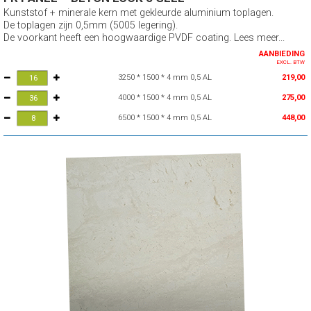
Kunststof + minerale kern met gekleurde aluminium toplagen.
De toplagen zijn 0,5mm (5005 legering).
De voorkant heeft een hoogwaardige PVDF coating. Lees meer...
AANBIEDING
EXCL. BTW
3250 * 1500 * 4 mm 0,5 AL
219,00
4000 * 1500 * 4 mm 0,5 AL
275,00
6500 * 1500 * 4 mm 0,5 AL
448,00