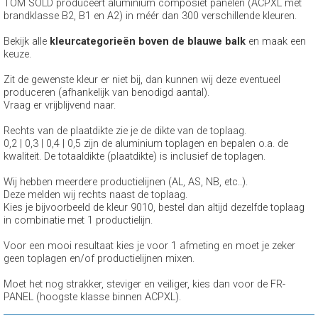
TOM SOLD produceert aluminium composiet panelen (ACPXL met
brandklasse B2, B1 en A2) in méér dan 300 verschillende kleuren.
Bekijk alle
kleurcategorieën boven de blauwe balk
en maak een
keuze.
Zit de gewenste kleur er niet bij, dan kunnen wij deze eventueel
produceren (afhankelijk van benodigd aantal).
Vraag er vrijblijvend naar.
Rechts van de plaatdikte zie je de dikte van de toplaag.
0,2 | 0,3 | 0,4 | 0,5 zijn de aluminium toplagen en bepalen o.a. de
kwaliteit. De totaaldikte (plaatdikte) is inclusief de toplagen.
Wij hebben meerdere productielijnen (AL, AS, NB, etc..).
Deze melden wij rechts naast de toplaag.
Kies je bijvoorbeeld de kleur 9010, bestel dan altijd dezelfde toplaag
in combinatie met 1 productielijn.
Voor een mooi resultaat kies je voor 1 afmeting en moet je zeker
geen toplagen en/of productielijnen mixen.
Moet het nog strakker, steviger en veiliger, kies dan voor de FR-
PANEL (hoogste klasse binnen ACPXL).