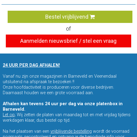
Bestel vrijblijvend
of
Aanmelden nieuwsbrief / stel een vraag
24 UUR PER DAG AFHALEN!
Vanaf nu zijn onze magazijnen in Barneveld en Veenendaal
uitsluitend na afspraak te bezoeken !!
Onze hoofdactiviteit is produceren voor diverse bedrijven.
Daarnaast houden we een grote voorraad aan.
Afhalen kan tevens 24 uur per dag via onze platenbox in
Barneveld.
Let op
; Wij zetten de platen van maandag tot en met vrijdag tijdens
werkdagen klaar, dus bestel op tijd.
Na het plaatsen van een
vrijblijvende bestelling
wordt de voorraad
nogmaals gecontroleerd en ontvang je de benodigde info voor