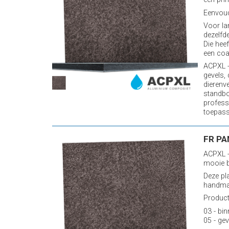
Eenvoud
Voor la
dezelfde
Die heef
een coa
ACPXL -
gevels,
dierenv
standb
profess
toepassi
FR PA
ACPXL -
mooie b
Deze pl
handmat
Producti
03 - bin
05 - gev