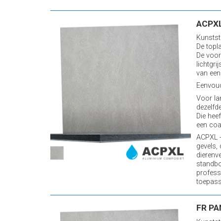
ACPXL
Kunstst
De topl
De voor
lichtgr
van een
Eenvoud
Voor la
dezelfde
Die heef
een coa
ACPXL -
gevels,
dierenv
standb
profess
toepassi
FR PA