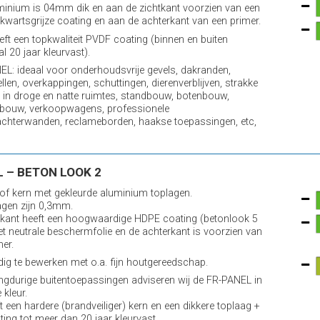
minium is 04mm dik en aan de zichtkant voorzien van een
 kwartsgrijze coating en aan de achterkant van een primer.
reft een topkwaliteit PVDF coating (binnen en buiten
l 20 jaar kleurvast).
L: ideaal voor onderhoudsvrije gevels, dakranden,
llen, overkappingen, schuttingen, dierenverblijven, strakke
in droge en natte ruimtes, standbouw, botenbouw,
bouw, verkoopwagens, professionele
chterwanden, reclameborden, haakse toepassingen, etc,
 – BETON LOOK 2
of kern met gekleurde aluminium toplagen.
agen zijn 0,3mm.
kant heeft een hoogwaardige HDPE coating (betonlook 5
et neutrale beschermfolie en de achterkant is voorzien van
mer.
ig te bewerken met o.a. fijn houtgereedschap.
ngdurige buitentoepassingen adviseren wij de FR-PANEL in
 kleur.
t een hardere (brandveiliger) kern en een dikkere toplaag +
ting tot meer dan 20 jaar kleurvast.