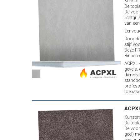
Kunstst
De topl
De voor
lichtgr
van een
Eenvoud
Door de
stijf vo
Deze FR
Binnen 
ACPXL -
gevels,
dierenv
standb
profess
toepassi
ACPXL
Kunstst
De topl
De voor
geel) m
een pri