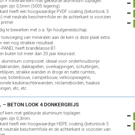
of + minerale kern met gekleurde aluminium toplagen.
agen zijn 0,5mm (5005 legering).
kant heeft een hoogwaardige PVDF coating (betonlook 3
ijs) met neutrale beschermfolie en de achterkant is voorzien
 primer.
ig te bewerken met o.a. fijn houtgereedschap.
 toevoeging van mineralen aan de kern is deze plaat extra
or een nog strakker resultaat.
-PANEL heeft brandklasse B1.
en buiten tot meer dan 20 jaar kleurvast.
 aluminium composiet: ideaal voor onderhoudsvrije
 dakranden, dakkapellen, overkappingen, schuttingen,
erblijven, strakke wanden in droge en natte ruimtes,
ouw, botenbouw, camperbouw, verkoopwagens,
ionele keukenachterwanden, reclameborden, haakse
ngen, etc, etc..
 – BETON LOOK 4 DONKERGRIJS
of kern met gekleurde aluminium toplagen.
agen zijn 0,3mm.
kant heeft een hoogwaardige HDPE coating (betonlook 5
et neutrale beschermfolie en de achterkant is voorzien van
mer.