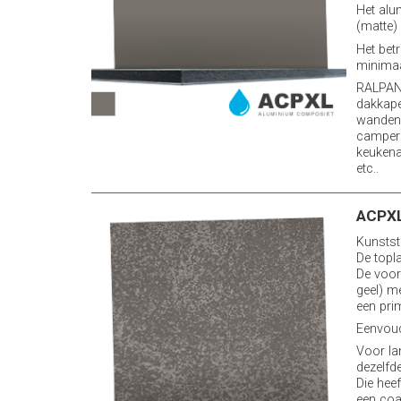
Het alu
(matte)
Het bet
minimaa
RALPANE
dakkape
wanden 
camper
keukena
etc..
ACPXL
Kunstst
De topl
De voor
geel) m
een pri
Eenvoud
Voor la
dezelfde
Die heef
een coa