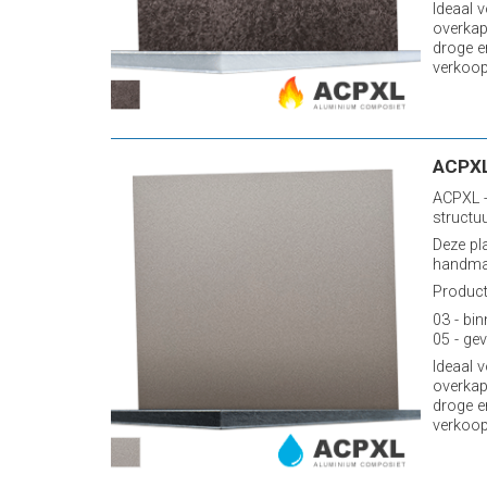
Ideaal 
overkap
droge e
verkoop
ACPX
ACPXL -
structu
Deze pl
handmat
Producti
03 - bin
05 - gev
Ideaal 
overkap
droge e
verkoop