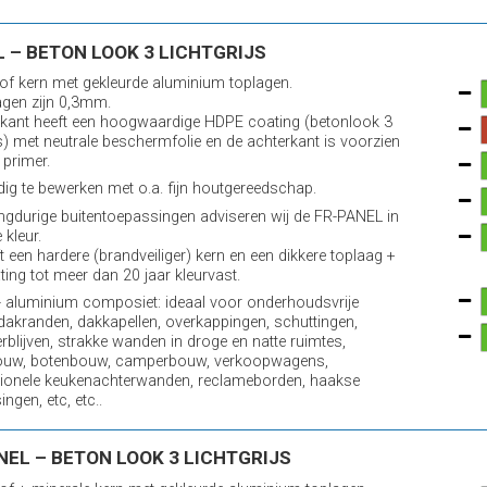
 – BETON LOOK 3 LICHTGRIJS
of kern met gekleurde aluminium toplagen.
agen zijn 0,3mm.
kant heeft een hoogwaardige HDPE coating (betonlook 3
ijs) met neutrale beschermfolie en de achterkant is voorzien
 primer.
ig te bewerken met o.a. fijn houtgereedschap.
ngdurige buitentoepassingen adviseren wij de FR-PANEL in
 kleur.
t een hardere (brandveiliger) kern en een dikkere toplaag +
ting tot meer dan 20 jaar kleurvast.
 aluminium composiet: ideaal voor onderhoudsvrije
 dakranden, dakkapellen, overkappingen, schuttingen,
erblijven, strakke wanden in droge en natte ruimtes,
ouw, botenbouw, camperbouw, verkoopwagens,
ionele keukenachterwanden, reclameborden, haakse
ngen, etc, etc..
NEL – BETON LOOK 3 LICHTGRIJS