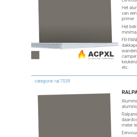
Eenvoud
Het alu
van een
primer.
Het bet
minimaa
FR-PANE
dakkape
wanden 
camper
keukena
etc..
categorie: ral 7039
RALPA
Alumini
alumini
Ralpane
daardoo
meter le
Eenvoud