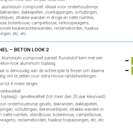
 aluminium composiet: ideaal voor onderhoudsvrije
 dakranden, dakkapellen, overkappingen, schuttingen,
erblijven, strakke wanden in droge en natte ruimtes,
ouw, botenbouw, camperbouw, verkoopwagens,
ionele keukenachterwanden, reclameborden, haakse
ngen, etc, etc..
NEL – BETON LOOK 2
 Aluminium composiet paneel: Kunststof kern met een
eton-look aluminium toplaag.
aat is eenvoudig aan de achterzijde te frezen om daarna
ig om te zetten voor extra mooie randafwerkingen.
e tot 6 meter lengte.
nenkwaliteit
 toplaag) - gevelkwaliteit (tot meer dan 20 jaar kleurvast).
voor onderhoudsvrije gevels, dakranden, dakkapellen,
pingen, schuttingen, dierenverblijven, strakke wanden in
n natte ruimtes, standbouw, botenbouw, camperbouw,
wagens, reclameborden, haakse toepassingen, etc, etc..