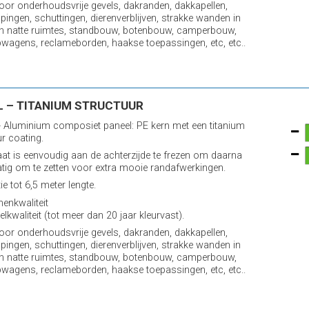
voor onderhoudsvrije gevels, dakranden, dakkapellen,
pingen, schuttingen, dierenverblijven, strakke wanden in
n natte ruimtes, standbouw, botenbouw, camperbouw,
wagens, reclameborden, haakse toepassingen, etc, etc..
L – TITANIUM STRUCTUUR
 Aluminium composiet paneel: PE kern met een titanium
ur coating.
aat is eenvoudig aan de achterzijde te frezen om daarna
ig om te zetten voor extra mooie randafwerkingen.
e tot 6,5 meter lengte.
nenkwaliteit
elkwaliteit (tot meer dan 20 jaar kleurvast).
voor onderhoudsvrije gevels, dakranden, dakkapellen,
pingen, schuttingen, dierenverblijven, strakke wanden in
n natte ruimtes, standbouw, botenbouw, camperbouw,
wagens, reclameborden, haakse toepassingen, etc, etc..