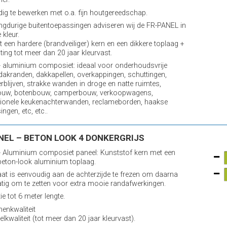
ig te bewerken met o.a. fijn houtgereedschap.
ngdurige buitentoepassingen adviseren wij de FR-PANEL in
 kleur.
t een hardere (brandveiliger) kern en een dikkere toplaag +
ting tot meer dan 20 jaar kleurvast.
 aluminium composiet: ideaal voor onderhoudsvrije
 dakranden, dakkapellen, overkappingen, schuttingen,
erblijven, strakke wanden in droge en natte ruimtes,
ouw, botenbouw, camperbouw, verkoopwagens,
ionele keukenachterwanden, reclameborden, haakse
ngen, etc, etc..
NEL – BETON LOOK 4 DONKERGRIJS
 Aluminium composiet paneel: Kunststof kern met een
eton-look aluminium toplaag.
aat is eenvoudig aan de achterzijde te frezen om daarna
ig om te zetten voor extra mooie randafwerkingen.
e tot 6 meter lengte.
nenkwaliteit
elkwaliteit (tot meer dan 20 jaar kleurvast).