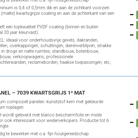
ig te bewerken met o.a. fijn houtgereedschap.
minium is 0,4 of 0,5mm dik en aan de zichtkant voorzien
 (matte) kwartsgrijze coating en aan de achterkant van een
reft een topkwaliteit PVDF coating (binnen en buiten
l 20 jaar kleurvast).
L: ideaal voor onderhoudsvrije gevels, dakranden,
llen, overkappingen, schuttingen, dierenverblijven, strakke
in droge en natte ruimtes, standbouw, botenbouw,
bouw, verkoopwagens, professionele
chterwanden, reclameborden, haakse toepassingen, etc,
NEL – 7039 KWARTSGRIJS 1* MAT
um composiet panelen: kunststof kern met gekleurde
um toplagen.
l wordt geleverd met blanco beschermfolie en mede
r ook interessant voor wederverkopers. Productie tot 6
ngte.
ig te bewerken met o.a. fijn houtgereedschap.