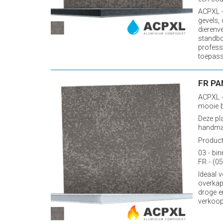
ACPXL -
gevels,
dierenv
standb
profess
toepassi
FR PA
ACPXL -
mooie b
Deze pl
handmat
Producti
03 - bin
FR - (05
Ideaal 
overkap
droge e
verkoop