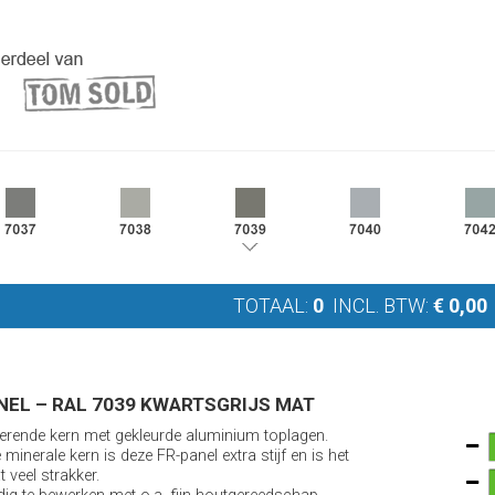
TOTAAL:
0
INCL. BTW:
€
0,00
NEL – RAL 7039 KWARTSGRIJS MAT
rende kern met gekleurde aluminium toplagen.
minerale kern is deze FR-panel extra stijf en is het
t veel strakker.