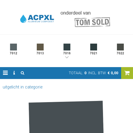
TOTAAL:
0
INCL. BTW:
€
0,00
uitgelicht in categorie