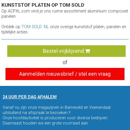
KUNSTSTOF PLATEN OP TOM SOLD
Op ACPXL.com vind je ons ruime assortiment aluminium composiet
panelen.
Ontdek op
TOM SOLD .NL
onze overige kunststof platen, panelen en
tijdelijke acties.
Bestel vrijblijvend
of
Aanmelden nieuwsbrief / stel een vraag
24 UUR PER DAG AFHALEN!
Vanaf nu zijn onze magazijnen in Barneveld en Veenendaal
uitsluitend na afspraak te bezoeken !!
Onze hoofdactiviteit is produceren voor diverse bedrijven.
Daarnaast houden we een grote voorraad aan.