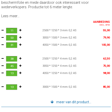
beschermfolie en mede daardoor ook interessant voor
wederverkopers. Productie tot 6 meter lengte.
Lees meer...
AANBIEDING
EXCL. BTW
2500 * 1250 * 3 mm 0,2 AS
55,00
3050 * 1500 * 3 mm 0,2 AS
79,90
4050 * 1500 * 3 mm 0,2 AS
105,00
2500 * 1250 * 4 mm 0,2 AS
62,50
3050 * 1250 * 4 mm 0,2 AS
75,00
4050 * 1250 * 4 mm 0,2 AS
98,00
3000 * 1500 * 4 mm 0,2 AS
85,00
meer van dit product...