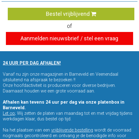
Bestel vrijblijvend
of
Aanmelden nieuwsbrief / stel een vraag
24 UUR PER DAG AFHALEN!
Vanaf nu zijn onze magazijnen in Barneveld en Veenendaal
uitsluitend na afspraak te bezoeken !!
Onze hoofdactiviteit is produceren voor diverse bedrijven.
Daarnaast houden we een grote voorraad aan.
Afhalen kan tevens 24 uur per dag via onze platenbox in
Barneveld.
Let op
; Wij zetten de platen van maandag tot en met vrijdag tijdens
werkdagen klaar, dus bestel op tijd.
Na het plaatsen van een
vrijblijvende bestelling
wordt de voorraad
nogmaals gecontroleerd en ontvang je de benodigde info voor