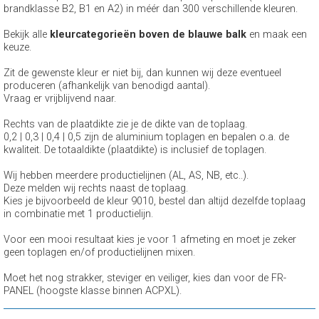
brandklasse B2, B1 en A2) in méér dan 300 verschillende kleuren.
Bekijk alle
kleurcategorieën boven de blauwe balk
en maak een
keuze.
Zit de gewenste kleur er niet bij, dan kunnen wij deze eventueel
produceren (afhankelijk van benodigd aantal).
Vraag er vrijblijvend naar.
Rechts van de plaatdikte zie je de dikte van de toplaag.
0,2 | 0,3 | 0,4 | 0,5 zijn de aluminium toplagen en bepalen o.a. de
kwaliteit. De totaaldikte (plaatdikte) is inclusief de toplagen.
Wij hebben meerdere productielijnen (AL, AS, NB, etc..).
Deze melden wij rechts naast de toplaag.
Kies je bijvoorbeeld de kleur 9010, bestel dan altijd dezelfde toplaag
in combinatie met 1 productielijn.
Voor een mooi resultaat kies je voor 1 afmeting en moet je zeker
geen toplagen en/of productielijnen mixen.
Moet het nog strakker, steviger en veiliger, kies dan voor de FR-
PANEL (hoogste klasse binnen ACPXL).