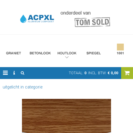
TOTAAL:
0
INCL. BTW:
€
0,00
uitgelicht in categorie