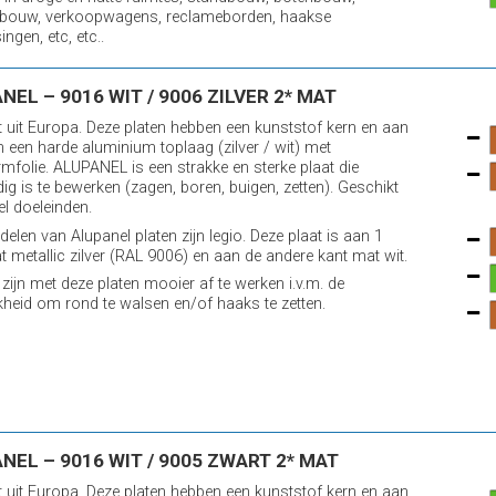
bouw, verkoopwagens, reclameborden, haakse
ngen, etc, etc..
NEL – 9016 WIT / 9006 ZILVER 2* MAT
it uit Europa. Deze platen hebben een kunststof kern en aan
n een harde aluminium toplaag (zilver / wit) met
mfolie. ALUPANEL is een strakke en sterke plaat die
ig is te bewerken (zagen, boren, buigen, zetten). Geschikt
el doeleinden.
elen van Alupanel platen zijn legio. Deze plaat is aan 1
t metallic zilver (RAL 9006) en aan de andere kant mat wit.
zijn met deze platen mooier af te werken i.v.m. de
kheid om rond te walsen en/of haaks te zetten.
NEL – 9016 WIT / 9005 ZWART 2* MAT
it uit Europa. Deze platen hebben een kunststof kern en aan