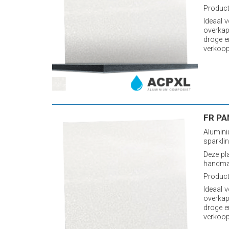
Producti
Ideaal 
overkap
droge e
verkoop
FR PA
Alumini
sparkli
Deze pl
handmat
Producti
Ideaal 
overkap
droge e
verkoop