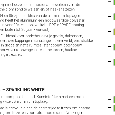
zijn met deze platen mooier af te werken i.v.m. de
kheid om rond te walsen en/of haaks te zetten.
 04 en 05 zijn de diktes van de aluminium toplagen.
rd heeft het aluminium een hoogwaardige polyester
 en vanaf 04 een topkwaliteit HDPE of PVDF coating
en buiten tot 20 jaar kleurvast).
L: ideaal voor onderhoudsvrije gevels, dakranden,
llen, overkappingen, schuttingen, dierenverblijven, strakke
in droge en natte ruimtes, standbouw, botenbouw,
bouw, verkoopwagens, reclameborden, haakse
ngen, etc, etc..
 – SPARKLING WHITE
um composiet paneel: Kunststof kern met een mooie
ng witte 03 aluminium toplaag.
aat is eenvoudig aan de achterzijde te frezen om daarna
ig om te zetten voor extra mooie randafwerkingen.