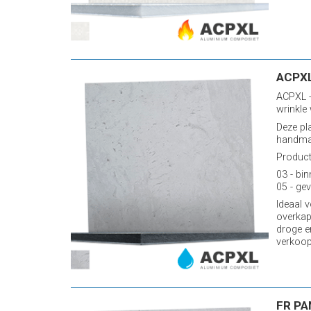
ACPXL
ACPXL -
wrinkle
Deze pl
handmat
Producti
03 - bin
05 - gev
Ideaal 
overkap
droge e
verkoop
FR PA