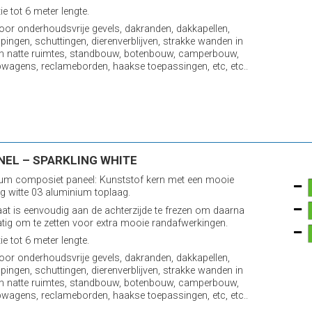
e tot 6 meter lengte.
voor onderhoudsvrije gevels, dakranden, dakkapellen,
pingen, schuttingen, dierenverblijven, strakke wanden in
n natte ruimtes, standbouw, botenbouw, camperbouw,
wagens, reclameborden, haakse toepassingen, etc, etc..
NEL – SPARKLING WHITE
um composiet paneel: Kunststof kern met een mooie
ng witte 03 aluminium toplaag.
aat is eenvoudig aan de achterzijde te frezen om daarna
ig om te zetten voor extra mooie randafwerkingen.
e tot 6 meter lengte.
voor onderhoudsvrije gevels, dakranden, dakkapellen,
pingen, schuttingen, dierenverblijven, strakke wanden in
n natte ruimtes, standbouw, botenbouw, camperbouw,
wagens, reclameborden, haakse toepassingen, etc, etc..