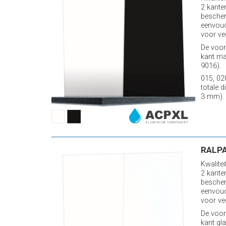
2 kante
bescher
eenvoud
voor ve
De voord
kant ma
9016).
015, 02
totale d
3 mm).
RALPA
Kwalite
2 kante
bescher
eenvoud
voor ve
De voord
kant gl