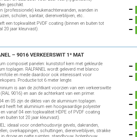
den geschikt.
n (professionele) keukenachterwanden, wanden in
izen, scholen, sanitair, dierenverblijven, etc..
eft een topkwaliteit PVDF coating (binnen en buiten tot
l 20 jaar kleurvast).
NEL – 9016 VERKEERSWIT 1* MAT
um composiet panelen: kunststof kern met gekleurde
um toplagen. RALPANEL wordt geleverd met blanco
mfolie en mede daardoor ook interessant voor
rkopers. Productie tot 6 meter lengte.
minium is aan de zichtkant voorzien van een verkeerswitte
 (RAL 9016) en aan de achterkant van een primer.
 04 en 05 zijn de diktes van de aluminium toplagen.
rd heeft het aluminium een hoogwaardige polyester
 en vanaf 04 een topkwaliteit HDPE of PVDF coating
en buiten tot 20 jaar kleurvast).
L: ideaal voor onderhoudsvrije gevels, dakranden,
llen, overkappingen, schuttingen, dierenverblijven, strakke
in droge en natte ruimtes, standbouw, botenbouw,