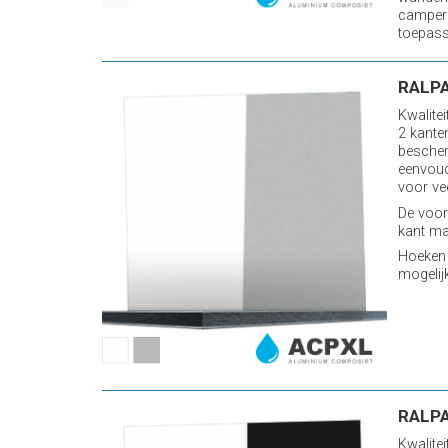
camper
toepassi
RALPA
Kwalite
2 kante
bescher
eenvoud
voor ve
De voord
kant ma
Hoeken 
mogelij
RALPA
Kwalite