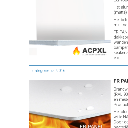
Eenvoud
Het alu
(matte)
Het bet
minimaa
FR-PANE
dakkape
wanden 
camper
keukena
etc..
categorie: ral 9016
FR PA
Brandwe
(RAL 90
en mede
Producti
Het alu
witte N
Door de
bacteri