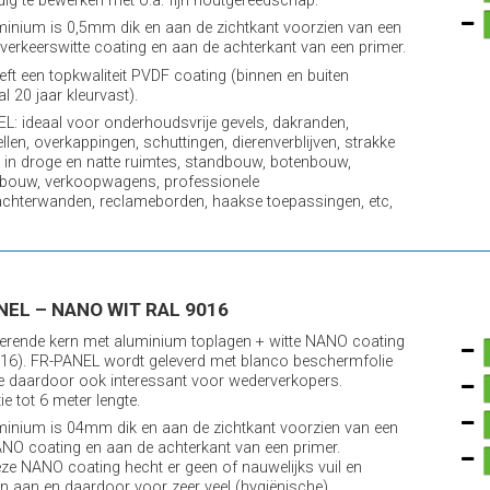
ig te bewerken met o.a. fijn houtgereedschap.
minium is 0,5mm dik en aan de zichtkant voorzien van een
 verkeerswitte coating en aan de achterkant van een primer.
reft een topkwaliteit PVDF coating (binnen en buiten
l 20 jaar kleurvast).
L: ideaal voor onderhoudsvrije gevels, dakranden,
llen, overkappingen, schuttingen, dierenverblijven, strakke
in droge en natte ruimtes, standbouw, botenbouw,
bouw, verkoopwagens, professionele
chterwanden, reclameborden, haakse toepassingen, etc,
NEL – NANO WIT RAL 9016
rende kern met aluminium toplagen + witte NANO coating
16). FR-PANEL wordt geleverd met blanco beschermfolie
 daardoor ook interessant voor wederverkopers.
e tot 6 meter lengte.
minium is 04mm dik en aan de zichtkant voorzien van een
ANO coating en aan de achterkant van een primer.
ze NANO coating hecht er geen of nauwelijks vuil en
ën aan en daardoor voor zeer veel (hygiënische)