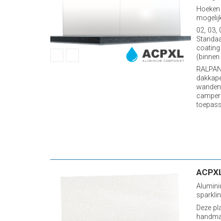
Hoeken 
mogelij
02, 03,
Standaa
coating
(binnen 
RALPANE
dakkape
wanden 
camper
toepassi
ACPXL
Alumini
sparkli
Deze pl
handmat