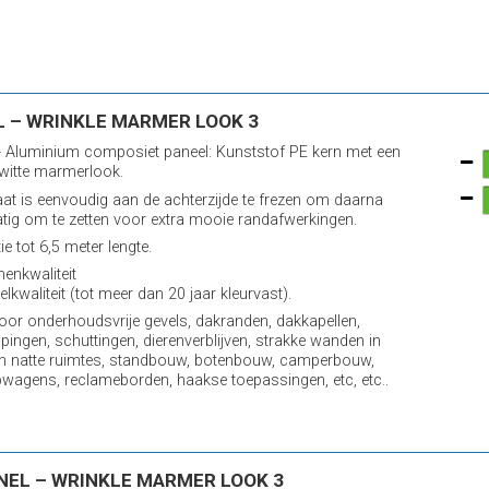
 – WRINKLE MARMER LOOK 3
 Aluminium composiet paneel: Kunststof PE kern met een
 witte marmerlook.
aat is eenvoudig aan de achterzijde te frezen om daarna
ig om te zetten voor extra mooie randafwerkingen.
e tot 6,5 meter lengte.
nenkwaliteit
elkwaliteit (tot meer dan 20 jaar kleurvast).
voor onderhoudsvrije gevels, dakranden, dakkapellen,
pingen, schuttingen, dierenverblijven, strakke wanden in
n natte ruimtes, standbouw, botenbouw, camperbouw,
wagens, reclameborden, haakse toepassingen, etc, etc..
NEL – WRINKLE MARMER LOOK 3