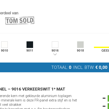
TOTAAL:
0
INCL. BTW:
€
0,00
NEL – 9016 VERKEERSWIT 1* MAT
rende kern met gekleurde aluminium toplagen.
minerale kern is deze FR-panel extra stijf en is het
t veel strakker.