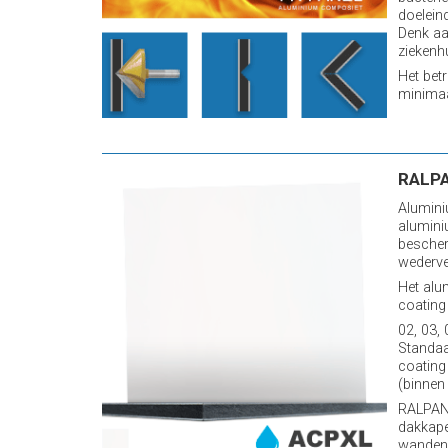
doelein
Denk aa
ziekenhu
Het betr
minimaa
RALPA
Alumini
alumini
bescher
wederve
Het alu
coating
02, 03,
Standaa
coating
(binnen 
RALPANE
dakkape
wanden 