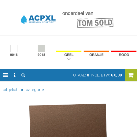
TOTAAL:
0
INCL. BTW:
€
0,00
uitgelicht in categorie