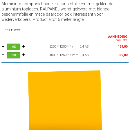
Aluminium composiet panelen: kunststof kern met gekleurde
aluminium toplagen. RALPANEL wordt geleverd met blanco
beschermfolie en mede daardoor ook interessant voor
wederverkopers. Productie tot 6 meter lengte.
Lees meer...
AANBIEDING
EXCL. BTW
3200 * 1250 * 4 mm 0,4 AS
129,00
4000 * 1250 * 4 mm 0,4 AS
159,00