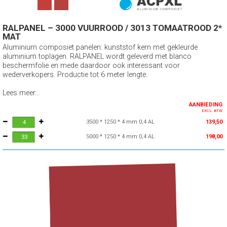
RALPANEL – 3000 VUURROOD / 3013 TOMAATROOD 2*
MAT
Aluminium composiet panelen: kunststof kern met gekleurde
aluminium toplagen. RALPANEL wordt geleverd met blanco
beschermfolie en mede daardoor ook interessant voor
wederverkopers. Productie tot 6 meter lengte.
Lees meer...
AANBIEDING
EXCL. BTW
3500 * 1250 * 4 mm 0,4 AL
139,50
5000 * 1250 * 4 mm 0,4 AL
198,00