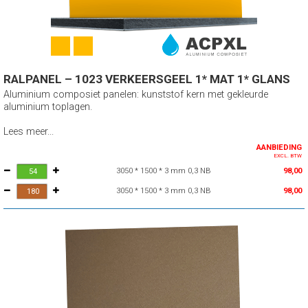
RALPANEL – 1023 VERKEERSGEEL 1* MAT 1* GLANS
Aluminium composiet panelen: kunststof kern met gekleurde
aluminium toplagen.
Lees meer...
AANBIEDING
EXCL. BTW
3050 * 1500 * 3 mm 0,3 NB
98,00
3050 * 1500 * 3 mm 0,3 NB
98,00