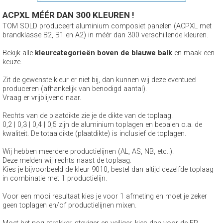
ACPXL MÉÉR DAN 300 KLEUREN !
TOM SOLD produceert aluminium composiet panelen (ACPXL met
brandklasse B2, B1 en A2) in méér dan 300 verschillende kleuren.
Bekijk alle
kleurcategorieën boven de blauwe balk
en maak een
keuze.
Zit de gewenste kleur er niet bij, dan kunnen wij deze eventueel
produceren (afhankelijk van benodigd aantal).
Vraag er vrijblijvend naar.
Rechts van de plaatdikte zie je de dikte van de toplaag.
0,2 | 0,3 | 0,4 | 0,5 zijn de aluminium toplagen en bepalen o.a. de
kwaliteit. De totaaldikte (plaatdikte) is inclusief de toplagen.
Wij hebben meerdere productielijnen (AL, AS, NB, etc..).
Deze melden wij rechts naast de toplaag.
Kies je bijvoorbeeld de kleur 9010, bestel dan altijd dezelfde toplaag
in combinatie met 1 productielijn.
Voor een mooi resultaat kies je voor 1 afmeting en moet je zeker
geen toplagen en/of productielijnen mixen.