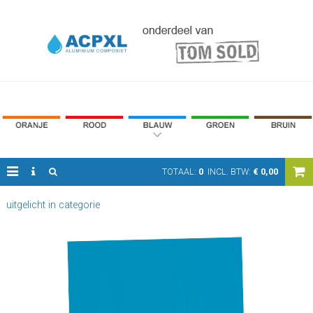
TOTAAL:
0
INCL. BTW:
€
0,00
uitgelicht in categorie