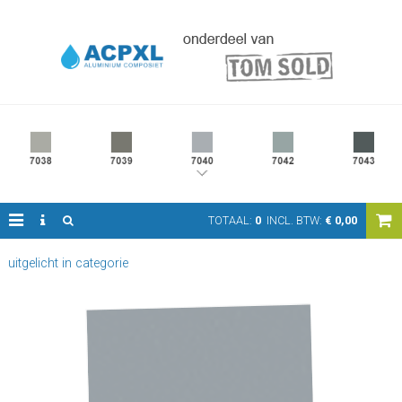
TOTAAL:
0
INCL. BTW:
€
0,00
uitgelicht in categorie