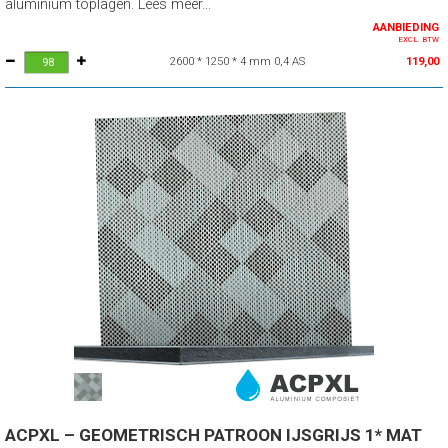
aluminium toplagen. Lees meer...
AANBIEDING
EXCL. BTW
2600 * 1250 * 4 mm 0,4 AS
119,00
ACPXL – GEOMETRISCH PATROON IJSGRIJS 1* MAT