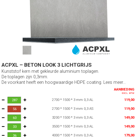
ACPXL – BETON LOOK 3 LICHTGRIJS
Kunststof kern met gekleurde aluminium toplagen.
De toplagen zijn 0,3mm.
De voorkant heeft een hoogwaardige HDPE coating. Lees meer...
AANBIEDING
EXCL. BTW
2700 * 1500 * 3 mm 0,3 AL
119,00
2700 * 1500 * 3 mm 0,3 AS
119,00
3200 * 1500 * 3 mm 0,3 AL
149,00
3500 * 1500 * 3 mm 0,3 AL
149,00
4000 * 1500 * 3 mm 0,3 AL
179,00