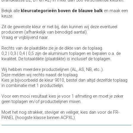
brandklasse B2, B1 en A2) in méér dan 300 verschillende kleuren.
Bekijk alle
kleurcategorieën boven de blauwe balk
en maak een
keuze.
Zit de gewenste kleur er niet bij, dan kunnen wij deze eventueel
produceren (afhankelijk van benodigd aantal).
Vraag er vrijblijvend naar.
Rechts van de plaatdikte zie je de dikte van de toplaag.
0,2 | 0,3 | 0,4 | 0,5 zijn de aluminium toplagen en bepalen o.a. de
kwaliteit. De totaaldikte (plaatdikte) is inclusief de toplagen.
Wij hebben meerdere productielijnen (AL, AS, NB, etc..).
Deze melden wij rechts naast de toplaag.
Kies je bijvoorbeeld de kleur 9010, bestel dan altijd dezelfde toplaag
in combinatie met 1 productielijn.
Voor een mooi resultaat kies je voor 1 afmeting en moet je zeker
geen toplagen en/of productielijnen mixen.
Moet het nog strakker, steviger en veiliger, kies dan voor de FR-
PANEL (hoogste klasse binnen ACPXL).