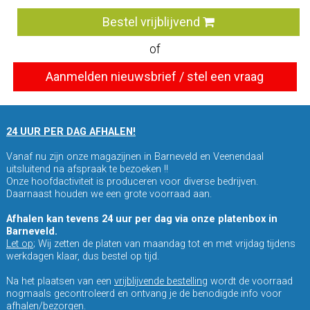
Bestel vrijblijvend
of
Aanmelden nieuwsbrief / stel een vraag
24 UUR PER DAG AFHALEN!
Vanaf nu zijn onze magazijnen in Barneveld en Veenendaal
uitsluitend na afspraak te bezoeken !!
Onze hoofdactiviteit is produceren voor diverse bedrijven.
Daarnaast houden we een grote voorraad aan.
Afhalen kan tevens 24 uur per dag via onze platenbox in
Barneveld.
Let op
; Wij zetten de platen van maandag tot en met vrijdag tijdens
werkdagen klaar, dus bestel op tijd.
Na het plaatsen van een
vrijblijvende bestelling
wordt de voorraad
nogmaals gecontroleerd en ontvang je de benodigde info voor
afhalen/bezorgen.