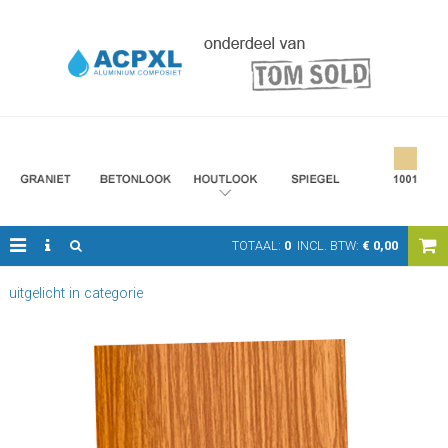
TOTAAL:
0
INCL. BTW:
€
0,00
uitgelicht in categorie