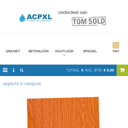
TOTAAL:
0
INCL. BTW:
€
0,00
uitgelicht in categorie