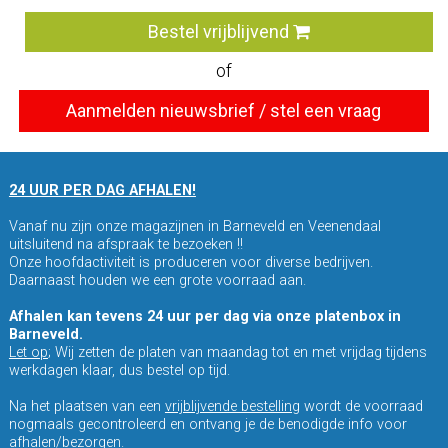
Bestel vrijblijvend
of
Aanmelden nieuwsbrief / stel een vraag
24 UUR PER DAG AFHALEN!
Vanaf nu zijn onze magazijnen in Barneveld en Veenendaal
uitsluitend na afspraak te bezoeken !!
Onze hoofdactiviteit is produceren voor diverse bedrijven.
Daarnaast houden we een grote voorraad aan.
Afhalen kan tevens 24 uur per dag via onze platenbox in
Barneveld.
Let op
; Wij zetten de platen van maandag tot en met vrijdag tijdens
werkdagen klaar, dus bestel op tijd.
Na het plaatsen van een
vrijblijvende bestelling
wordt de voorraad
nogmaals gecontroleerd en ontvang je de benodigde info voor
afhalen/bezorgen.