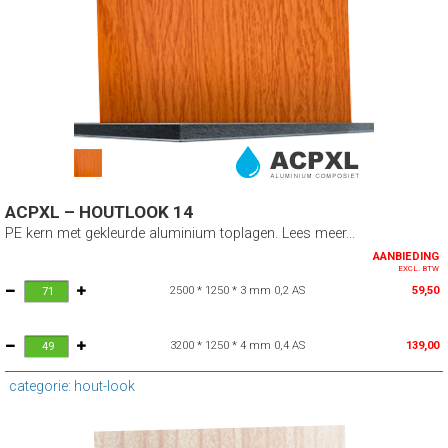
ACPXL – HOUTLOOK 14
PE kern met gekleurde aluminium toplagen. Lees meer...
AANBIEDING
EXCL. BTW
2500 * 1250 * 3 mm 0,2 AS
59,50
3200 * 1250 * 4 mm 0,4 AS
139,00
categorie: hout-look