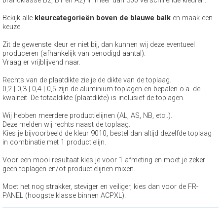
brandklasse B2, B1 en A2) in méér dan 300 verschillende kleuren.
Bekijk alle
kleurcategorieën boven de blauwe balk
en maak een
keuze.
Zit de gewenste kleur er niet bij, dan kunnen wij deze eventueel
produceren (afhankelijk van benodigd aantal).
Vraag er vrijblijvend naar.
Rechts van de plaatdikte zie je de dikte van de toplaag.
0,2 | 0,3 | 0,4 | 0,5 zijn de aluminium toplagen en bepalen o.a. de
kwaliteit. De totaaldikte (plaatdikte) is inclusief de toplagen.
Wij hebben meerdere productielijnen (AL, AS, NB, etc..).
Deze melden wij rechts naast de toplaag.
Kies je bijvoorbeeld de kleur 9010, bestel dan altijd dezelfde toplaag
in combinatie met 1 productielijn.
Voor een mooi resultaat kies je voor 1 afmeting en moet je zeker
geen toplagen en/of productielijnen mixen.
Moet het nog strakker, steviger en veiliger, kies dan voor de FR-
PANEL (hoogste klasse binnen ACPXL).