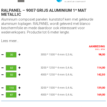
RALPANEL – 9007 GRIJS ALUMINIUM 1* MAT
METALLIC
Aluminium composiet panelen: kunststof kern met gekleurde
aluminium toplagen. RALPANEL wordt geleverd met blanco
beschermfolie en mede daardoor ook interessant voor
wederverkopers. Productie tot 6 meter lengte.
Lees meer...
AANBIEDING
EXCL. BTW
3050 * 1500 * 4 mm 0,3 AL
98,00
3200 * 1250 * 4 mm 0,4 AL
114,00
4000 * 1250 * 4 mm 0,4 AL
142,50
3200 * 1500 * 4 mm 0,4 AL
139,00
4000 * 1500 * 4 mm 0,4 AL
169,00