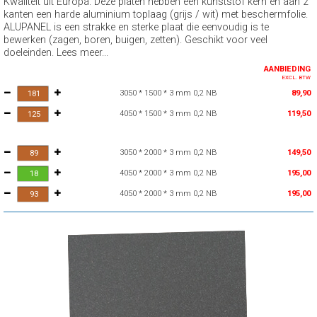
Kwaliteit uit Europa. Deze platen hebben een kunststof kern en aan 2
kanten een harde aluminium toplaag (grijs / wit) met beschermfolie.
ALUPANEL is een strakke en sterke plaat die eenvoudig is te
bewerken (zagen, boren, buigen, zetten). Geschikt voor veel
doeleinden. Lees meer...
AANBIEDING
EXCL. BTW
3050 * 1500 * 3 mm 0,2 NB
89,90
4050 * 1500 * 3 mm 0,2 NB
119,50
3050 * 2000 * 3 mm 0,2 NB
149,50
4050 * 2000 * 3 mm 0,2 NB
195,00
4050 * 2000 * 3 mm 0,2 NB
195,00