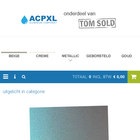
TOTAAL:
0
INCL. BTW:
€
0,00
uitgelicht in categorie