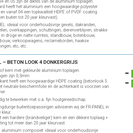
 04 en 05 zijn de diktes van de aluminium toplagen.
rd heeft het aluminium een hoogwaardige polyester
 en vanaf 04 een topkwaliteit HDPE of PVDF coating
en buiten tot 20 jaar kleurvast).
L: ideaal voor onderhoudsvrije gevels, dakranden,
llen, overkappingen, schuttingen, dierenverblijven, strakke
in droge en natte ruimtes, standbouw, botenbouw,
bouw, verkoopwagens, reclameborden, haakse
ngen, etc, etc..
 – BETON LOOK 4 DONKERGRIJS
of kern met gekleurde aluminium toplagen.
agen zijn 0,3mm.
kant heeft een hoogwaardige HDPE coating (betonlook 5
et neutrale beschermfolie en de achterkant is voorzien van
mer.
ig te bewerken met o.a. fijn houtgereedschap.
ngdurige buitentoepassingen adviseren wij de FR-PANEL in
 kleur.
t een hardere (brandveiliger) kern en een dikkere toplaag +
ting tot meer dan 20 jaar kleurvast.
 aluminium composiet: ideaal voor onderhoudsvrije