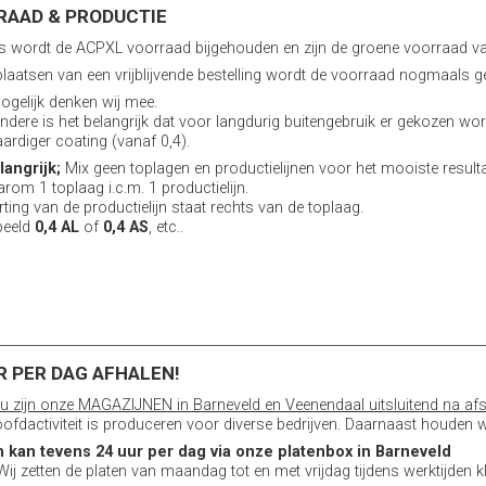
RAAD & PRODUCTIE
ks wordt de ACPXL voorraad bijgehouden en zijn de groene voorraad v
plaatsen van een vrijblijvende bestelling wordt de voorraad nogmaals ge
gelijk denken wij mee.
ndere is het belangrijk dat voor langdurig buitengebruik er gekozen wor
rdiger coating (vanaf 0,4).
angrijk;
Mix geen toplagen en productielijnen voor het mooiste resulta
rom 1 toplaag i.c.m. 1 productielijn.
rting van de productielijn staat rechts van de toplaag.
beeld
0,4 AL
of
0,4 AS
, etc..
R PER DAG AFHALEN!
u zijn onze MAGAZIJNEN in Barneveld en Veenendaal uitsluitend na afs
ofdactiviteit is produceren voor diverse bedrijven. Daarnaast houden w
n kan tevens 24 uur per dag via onze platenbox in Barneveld
 Wij zetten de platen van maandag tot en met vrijdag tijdens werktijden kl