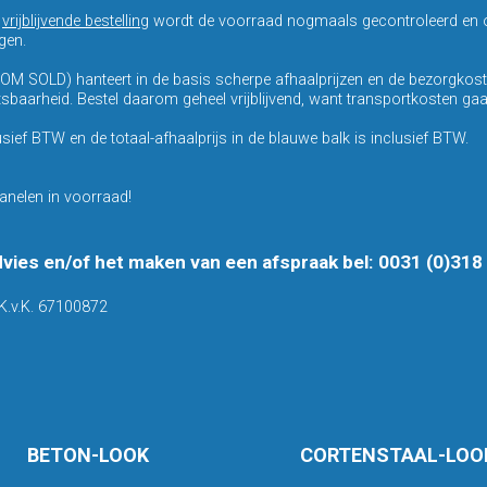
n
vrijblijvende bestelling
wordt de voorraad nogmaals gecontroleerd en o
gen.
OM SOLD) hanteert in de basis scherpe afhaalprijzen en de bezorgkos
baarheid. Bestel daarom geheel vrijblijvend, want transportkosten gaan 
usief BTW en de totaal-afhaalprijs in de blauwe balk is inclusief BTW.
anelen in voorraad!
dvies en/of het maken van een afspraak bel: 0031 (0)31
K.v.K. 67100872
BETON-LOOK
CORTENSTAAL-LOO