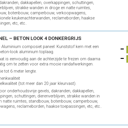
 dakranden, dakkapellen, overkappingen, schuttingen,
erblijven, strakke wanden in droge en natte ruimtes,
ouw, botenbouw, camperbouw, verkoopwagens,
ionele keukenachterwanden, reclameborden, haakse
ngen, etc, etc..
NEL – BETON LOOK 4 DONKERGRIJS
 Aluminium composiet paneel: Kunststof kern met een
eton-look aluminium toplaag.
aat is eenvoudig aan de achterzijde te frezen om daarna
ig om te zetten voor extra mooie randafwerkingen.
e tot 6 meter lengte.
nenkwaliteit
elkwaliteit (tot meer dan 20 jaar kleurvast).
voor onderhoudsvrije gevels, dakranden, dakkapellen,
pingen, schuttingen, dierenverblijven, strakke wanden in
n natte ruimtes, standbouw, botenbouw, camperbouw,
wagens, reclameborden, haakse toepassingen, etc, etc..