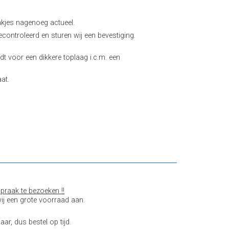
akjes nagenoeg actueel.
controleerd en sturen wij een bevestiging.
dt voor een dikkere toplaag i.c.m. een
at.
praak te bezoeken !!
ij een grote voorraad aan.
aar, dus bestel op tijd.