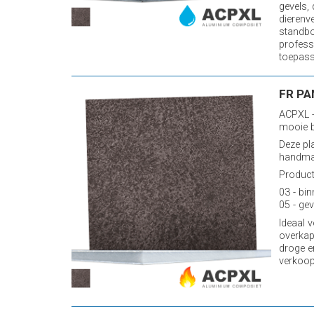
gevels,
dierenv
standb
profess
toepassi
FR PA
ACPXL -
mooie b
Deze pl
handmat
Producti
03 - bin
05 - gev
Ideaal 
overkap
droge e
verkoop