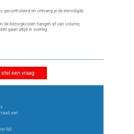
 gecontroleerd en ontvang je de benodigde
en de bezorgkosten hangen af van volume,
en gaan altijd in overleg.
stel een vraag
!!
rraad aan.
p tijd.