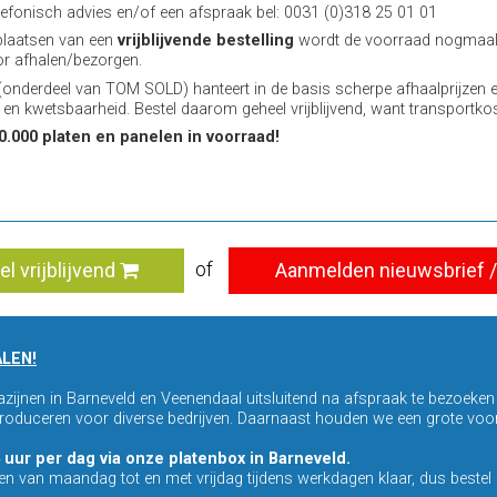
lefonisch advies en/of een afspraak bel: 0031 (0)318 25 01 01
plaatsen van een
vrijblijvende bestelling
wordt de voorraad nogmaals
or afhalen/bezorgen.
onderdeel van TOM SOLD) hanteert in de basis scherpe afhaalprijzen 
 en kwetsbaarheid. Bestel daarom geheel vrijblijvend, want transportkost
0.000 platen en panelen in voorraad!
of
el vrijblijvend
Aanmelden nieuwsbrief / 
ALEN!
zijnen in Barneveld en Veenendaal uitsluitend na afspraak te bezoeken 
 produceren voor diverse bedrijven. Daarnaast houden we een grote voo
 uur per dag via onze platenbox in Barneveld.
aten van maandag tot en met vrijdag tijdens werkdagen klaar, dus bestel o