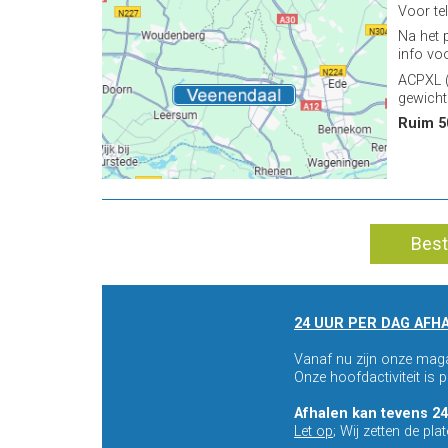
Voor te
Na het 
info vo
ACPXL (
gewicht
Ruim 5
Best
24 UUR PER DAG AFH
Vanaf nu zijn onze maga
Onze hoofdactiviteit is
Afhalen kan tevens 24
Let op
; Wij zetten de pl