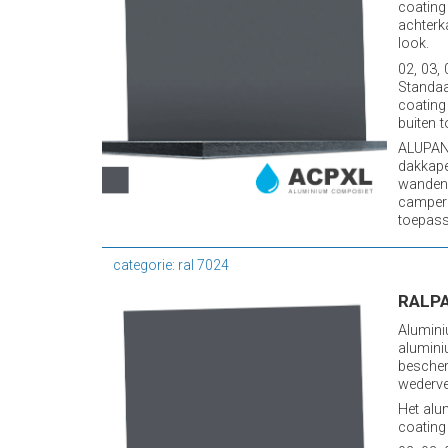
coating
achterk
look.
02, 03,
Standaa
coating
buiten t
ALUPANE
dakkape
wanden 
camper
toepassi
categorie: ral 7024
RALPA
Alumini
alumini
bescher
wederve
Het alu
coating