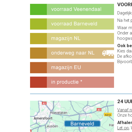
VOOR
Dagelij
Na het 
Waar mo
Onder a
hoogwaa
Ook bel
Kies daa
De afko
Bijvoor
24 UU
Vanaf n
Onze ho
Afhale
Let op
;