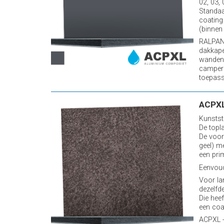
02, 03,
Standaa
coating
(binnen 
RALPANE
dakkape
wanden 
camper
toepassi
ACPXL
Kunstst
De topl
De voor
geel) m
een pri
Eenvoud
Voor la
dezelfde
Die heef
een coa
ACPXL -