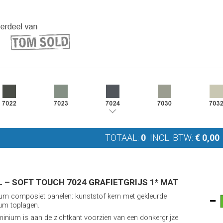
TOTAAL:
0
INCL. BTW:
€
0,00
 – SOFT TOUCH 7024 GRAFIETGRIJS 1* MAT
um composiet panelen: kunststof kern met gekleurde
um toplagen.
minium is aan de zichtkant voorzien van een donkergrijze