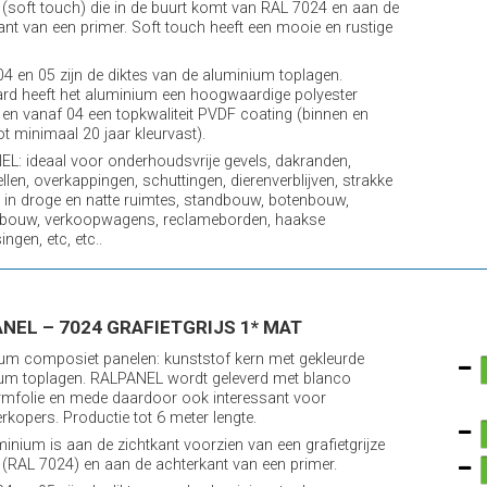
 (soft touch) die in de buurt komt van RAL 7024 en aan de
ant van een primer. Soft touch heeft een mooie en rustige
 04 en 05 zijn de diktes van de aluminium toplagen.
rd heeft het aluminium een hoogwaardige polyester
 en vanaf 04 een topkwaliteit PVDF coating (binnen en
ot minimaal 20 jaar kleurvast).
L: ideaal voor onderhoudsvrije gevels, dakranden,
llen, overkappingen, schuttingen, dierenverblijven, strakke
in droge en natte ruimtes, standbouw, botenbouw,
bouw, verkoopwagens, reclameborden, haakse
ngen, etc, etc..
NEL – 7024 GRAFIETGRIJS 1* MAT
um composiet panelen: kunststof kern met gekleurde
um toplagen. RALPANEL wordt geleverd met blanco
mfolie en mede daardoor ook interessant voor
rkopers. Productie tot 6 meter lengte.
minium is aan de zichtkant voorzien van een grafietgrijze
 (RAL 7024) en aan de achterkant van een primer.