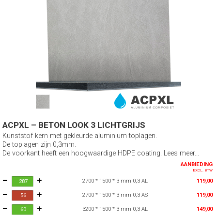
ACPXL – BETON LOOK 3 LICHTGRIJS
Kunststof kern met gekleurde aluminium toplagen.
De toplagen zijn 0,3mm.
De voorkant heeft een hoogwaardige HDPE coating. Lees meer...
AANBIEDING
EXCL. BTW
2700 * 1500 * 3 mm 0,3 AL
119,00
2700 * 1500 * 3 mm 0,3 AS
119,00
3200 * 1500 * 3 mm 0,3 AL
149,00