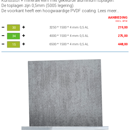
Kunststof + minerale kern met gekleurde aluminium toplagen.
De toplagen zijn 0,5mm (5005 legering).
De voorkant heeft een hoogwaardige PVDF coating. Lees meer...
AANBIEDING
EXCL. BTW
3250 * 1500 * 4 mm 0,5 AL
219,00
4000 * 1500 * 4 mm 0,5 AL
275,00
6500 * 1500 * 4 mm 0,5 AL
448,00