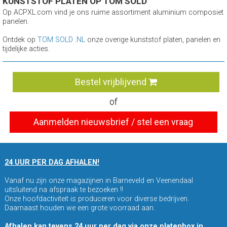
KUNSTSTOF PLATEN OP TOM SOLD
Op ACPXL.com vind je ons ruime assortiment aluminium composiet
panelen.
Ontdek op
TOM SOLD .NL
onze overige kunststof platen, panelen en
tijdelijke acties.
Bestel vrijblijvend
of
Aanmelden nieuwsbrief / stel een vraag
24 UUR PER DAG AFHALEN!
Vanaf nu zijn onze magazijnen in Barneveld en Veenendaal
uitsluitend na afspraak te bezoeken !!
Onze hoofdactiviteit is produceren voor diverse bedrijven.
Daarnaast houden we een grote voorraad aan.
Afhalen kan tevens 24 uur per dag via onze platenbox in