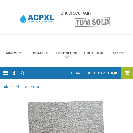
TOTAAL:
0
INCL. BTW:
€
0,00
uitgelicht in categorie