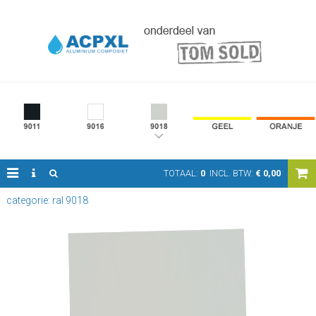
TOTAAL:
0
INCL. BTW:
€
0,00
categorie: ral 9018