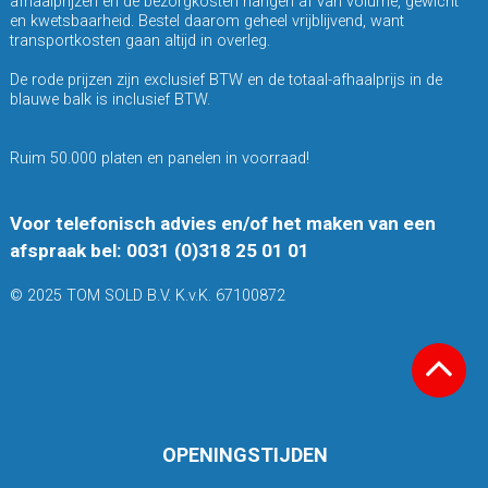
afhaalprijzen en de bezorgkosten hangen af van volume, gewicht
en kwetsbaarheid. Bestel daarom geheel vrijblijvend, want
transportkosten gaan altijd in overleg.
De rode prijzen zijn exclusief BTW en de totaal-afhaalprijs in de
blauwe balk is inclusief BTW.
Ruim 50.000 platen en panelen in voorraad!
Voor telefonisch advies en/of het maken van een
afspraak bel: 0031 (0)318 25 01 01
© 2025 TOM SOLD B.V. K.v.K. 67100872
OPENINGSTIJDEN