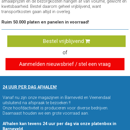
afhaalprijzen en de bezorgkosten hangen af van volume, gewicht en
kwetsbaarheid. Bestel daarom geheel vrijblijvend, want
transportkosten gaan altijd in overleg.
Ruim 50.000 platen en panelen in voorraad!
Bestel vrijblijvend
of
Aanmelden nieuwsbrief / stel een vraag
24 UUR PER DAG AFHALEN!
Vanaf nu zijn onze magazijnen in Barneveld en Veenendaal
uitsluitend na afspraak te bezoeken !!
Onze hoofdactiviteit is produceren voor diverse bedrijven.
Daarnaast houden we een grote voorraad aan.
Afhalen kan tevens 24 uur per dag via onze platenbox in
Barneveld.