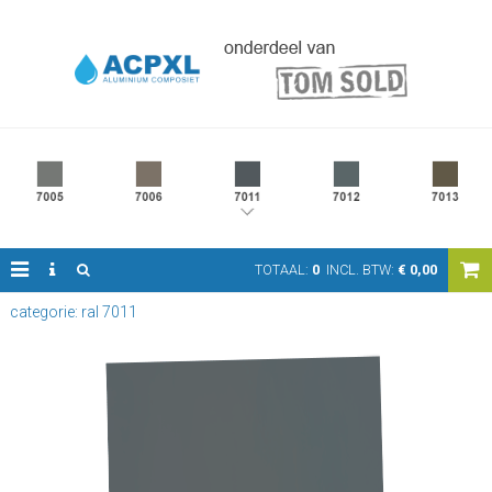
TOTAAL:
0
INCL. BTW:
€
0,00
categorie: ral 7011