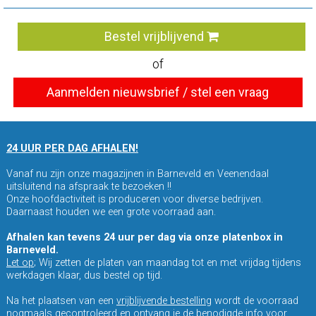
Bestel vrijblijvend
of
Aanmelden nieuwsbrief / stel een vraag
24 UUR PER DAG AFHALEN!
Vanaf nu zijn onze magazijnen in Barneveld en Veenendaal
uitsluitend na afspraak te bezoeken !!
Onze hoofdactiviteit is produceren voor diverse bedrijven.
Daarnaast houden we een grote voorraad aan.
Afhalen kan tevens 24 uur per dag via onze platenbox in
Barneveld.
Let op
; Wij zetten de platen van maandag tot en met vrijdag tijdens
werkdagen klaar, dus bestel op tijd.
Na het plaatsen van een
vrijblijvende bestelling
wordt de voorraad
nogmaals gecontroleerd en ontvang je de benodigde info voor