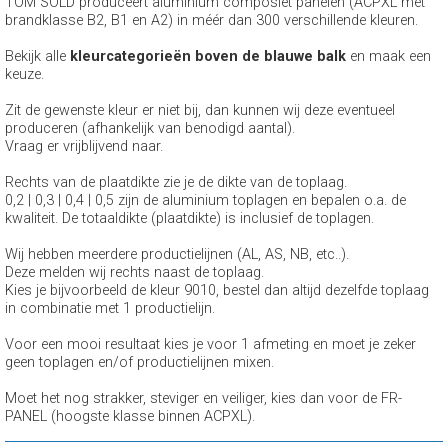
TOM SOLD produceert aluminium composiet panelen (ACPXL met
brandklasse B2, B1 en A2) in méér dan 300 verschillende kleuren.
Bekijk alle
kleurcategorieën boven de blauwe balk
en maak een
keuze.
Zit de gewenste kleur er niet bij, dan kunnen wij deze eventueel
produceren (afhankelijk van benodigd aantal).
Vraag er vrijblijvend naar.
Rechts van de plaatdikte zie je de dikte van de toplaag.
0,2 | 0,3 | 0,4 | 0,5 zijn de aluminium toplagen en bepalen o.a. de
kwaliteit. De totaaldikte (plaatdikte) is inclusief de toplagen.
Wij hebben meerdere productielijnen (AL, AS, NB, etc..).
Deze melden wij rechts naast de toplaag.
Kies je bijvoorbeeld de kleur 9010, bestel dan altijd dezelfde toplaag
in combinatie met 1 productielijn.
Voor een mooi resultaat kies je voor 1 afmeting en moet je zeker
geen toplagen en/of productielijnen mixen.
Moet het nog strakker, steviger en veiliger, kies dan voor de FR-
PANEL (hoogste klasse binnen ACPXL).