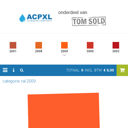
TOTAAL:
0
INCL. BTW:
€
0,00
categorie: ral 2009