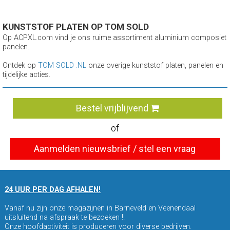
KUNSTSTOF PLATEN OP TOM SOLD
Op ACPXL.com vind je ons ruime assortiment aluminium composiet
panelen.
Ontdek op
TOM SOLD .NL
onze overige kunststof platen, panelen en
tijdelijke acties.
Bestel vrijblijvend
of
Aanmelden nieuwsbrief / stel een vraag
24 UUR PER DAG AFHALEN!
Vanaf nu zijn onze magazijnen in Barneveld en Veenendaal
uitsluitend na afspraak te bezoeken !!
Onze hoofdactiviteit is produceren voor diverse bedrijven.