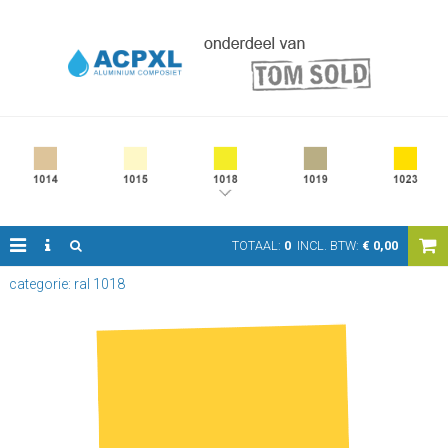
TOTAAL:
0
INCL. BTW:
€
0,00
categorie: ral 1018