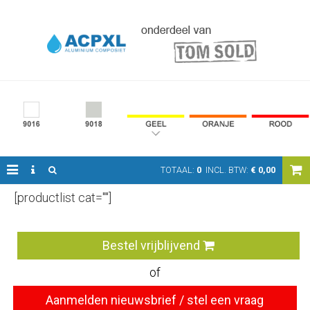
TOTAAL:
0
INCL. BTW:
€
0,00
[productlist cat=""]
Bestel vrijblijvend
of
Aanmelden nieuwsbrief / stel een vraag