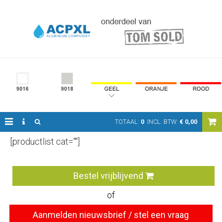
TOTAAL:
0
INCL. BTW:
€
0,00
[productlist cat=""]
Bestel vrijblijvend
of
Aanmelden nieuwsbrief / stel een vraag